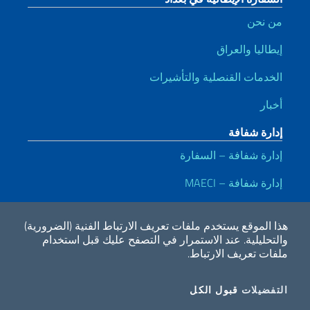
من نحن
إيطاليا والعراق
الخدمات القنصلية والتأشيرات
أخبار
إدارة شفافة
إدارة شفافة – السفارة
إدارة شفافة – MAECI
روابط مفيدة
هذا الموقع يستخدم ملفات تعريف الارتباط الفنية (الضرورية)
Dichiarazione di accessibilità
Privacy e cookie policy
Note legali
والتحليلية.
عند الاستمرار في التصفح عليك قبل استخدام
ملفات تعريف الارتباط.
2026 حقوق الملكية لوزارة الخارجية والتعاون الدولي
COOKIES
ملفات تعريف الارتباط
التفضيلات
قبول الكل
Whatsapp
Twitter
Facebook