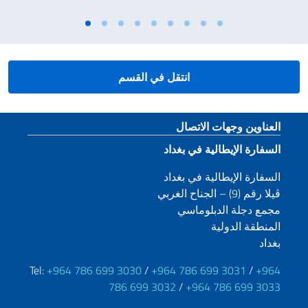
انتقل في القسم
قسم التذييل
العناوين وجهات الاتصال
السفارة الإيطالية في بغداد
السفارة الإيطالية في بغداد
ڤيلا رقم (9) – الجناح الغربي
مجمع دجلة الدبلوماسي
المنطقة الدولية
بغداد
Tel:
+964 786 699 3030
/
+964 786 699 3031
/
+964
786 699 3032
/
+964 786 699 3033