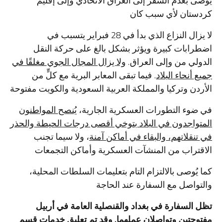
يُوصى بعدم السفر إلى العراق الاتحادي وإلى إقليم
كردستان لأي سبب كان
لا يزال النزاع الذي بدأ في 28 فبراير يتسبب في
اضطرابات كبيرة ويؤثر بشكل بالغ على حركة النقل
الدولي من وإلى العراق.
ولا يزال المجال الجوي مغلقًا في
جميع أنحاء البلاد
. فيما تبقى المعابر البرية مع كلٍّ من
الأردن وتركيا والمملكة العربية السعودية والكويت مفتوحة
في ضوء التطورات العسكرية الجارية،
يُنصح المواطنون
المتواجدون في البلاد بتوخي أقصى درجات الحيطة والحذر
في تنقلاتهم، والبقاء في أماكن آمنة
، ولا سيما تجنب
الاقتراب من المنشآت العسكرية وأماكن التجمعات
كما يُوصى بالالتزام التام بتعليمات السلطات المحلية،
والتواصل مع السفارة عند الحاجة
تظل السفارة في بغداد والقنصلية العامة في أربيل
مفتوحتين وتواصلان عملهما. وقد تم تعليق خدمات قسم