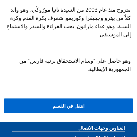
متزوج منذ عام 2003 من السيدة تانيا مورّوكّي، وهو والد
كلاً من بيترو وجينيڤرا وكوزيمو. شغوف بكرة القدم وكرة
السلة، وهو عداء ماراثون. يحب القراءة والسفر والاستماع
إلى الموسيقى.
وهو حاصل على “وسام الاستحقاق برتبة فارس” من
الجمهورية الإيطالية.
انتقل في القسم
قسم التذييل
العناوين وجهات الاتصال