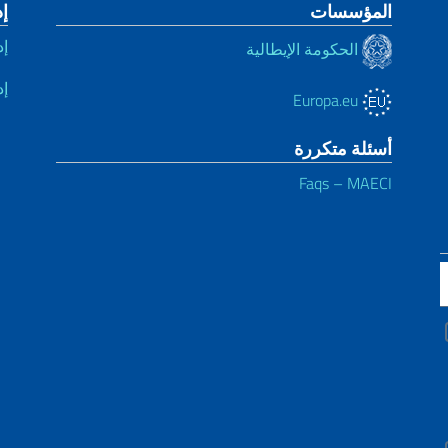
المؤسسات
إ
إد
الحكومة الإيطالية
إد
Europa.eu
أسئلة متكررة
Faqs – MAECI