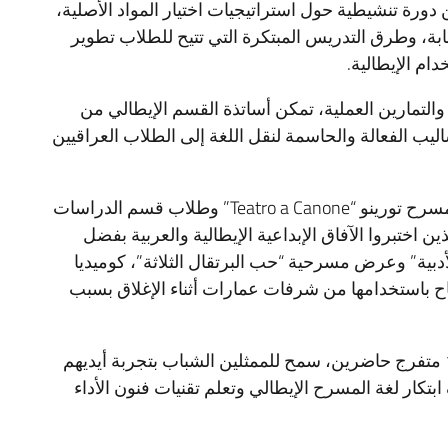
دورة تنشيطية حول استراتيجيات اختيار المواد الأصلية،
ابة، وطرق التدريس المبتكرة التي تتيح للطلاب تطوير
ام الإيطالية.
التمارين العملية، تمكن أساتذة القسم الإيطالي من
ليب الفعالة والحاسمة لنقل اللغة إلى الطلاب العراقيين
ثم ظهرت دروس الفصول الدراسية بفضل شركة مسرح تورينو “Teatro a Canone” وطلاب قسم الدراسات
ن اختبروا الآفاق الإبداعية الإيطالية والعربية بفضل
أدبية” وعرض مسرحية “حب البرتقال الثلاثة”، كوميديا
ح باستخدامها من شرفات عمارات أثناء الإغلاق بسبب
كلا التمثيلين، بالإضافة إلى الترفيه عن أكثر من 100 متفرج حاضرين، سمح للممثلين الشباب بتجربة أيديهم
ابتكار لغة المسرح الإيطالي وتعلم تقنيات فنون الأداء