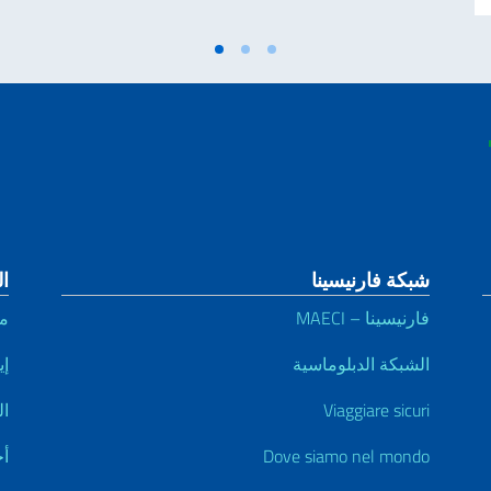
شبكة فارنيسينا
ال
فارنيسينا – MAECI
م
الشبكة الدبلوماسية
إي
Viaggiare sicuri
ال
Dove siamo nel mondo
أخ