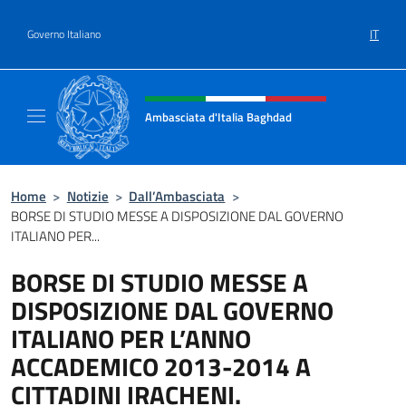
Salta al contenuto
IT
Governo Italiano
Intestazione sito, social e menù
Ambasciata d'Italia Baghdad
Sito Ufficiale dell'Ambasciata d'Italia a Bag
Home
>
Notizie
>
Dall’Ambasciata
>
BORSE DI STUDIO MESSE A DISPOSIZIONE DAL GOVERNO
ITALIANO PER...
BORSE DI STUDIO MESSE A
DISPOSIZIONE DAL GOVERNO
ITALIANO PER L’ANNO
ACCADEMICO 2013-2014 A
CITTADINI IRACHENI.