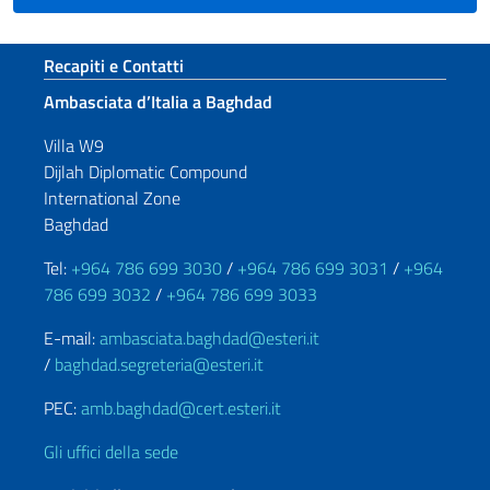
Sezione footer
Recapiti e Contatti
Ambasciata d’Italia a Baghdad
Villa W9
Dijlah Diplomatic Compound
International Zone
Baghdad
Tel:
+964 786 699 3030
/
+964 786 699 3031
/
+964
786 699 3032
/
+964 786 699 3033
E-mail:
ambasciata.baghdad@esteri.it
/
baghdad.segreteria@esteri.it
PEC:
amb.baghdad@cert.esteri.it
Gli uffici della sede