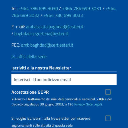
Tel:
+964 786 699 3030
/
+964 786 699 3031
/
+964
786 699 3032
/
+964 786 699 3033
E-mail:
ambasciata.baghdad@esteri.it
/
baghdad.segreteria@esteri.it
PEC:
amb.baghdad@cert.esteri.it
Gli uffici della sede
Iscriviti alla nostra Newsletter
Inserisci la tua email
Accettazione GDPR
Autorizzo il trattamento dei miei dati personali ai sensi del GDPR e del
Decreto Legislativo 30 giugno 2003, n.196
Privacy
Note Legali
Sì, voglio iscrivermi alla Newsletter per ricevere
aggiornamenti sulle attività di questa sede