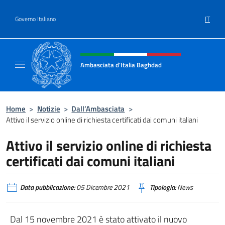
Salta al contenuto
IT
Governo Italiano
Intestazione sito, social e menù
Ambasciata d'Italia Baghdad
Sito Ufficiale dell'Ambasciata d'Italia a Bag
Home
>
Notizie
>
Dall’Ambasciata
>
Attivo il servizio online di richiesta certificati dai comuni italiani
Attivo il servizio online di richiesta
certificati dai comuni italiani
Data pubblicazione:
05 Dicembre 2021
Tipologia:
News
Dal 15 novembre 2021 è stato attivato il nuovo