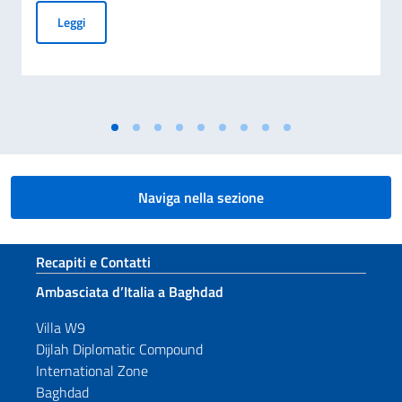
Procedura comparativa pubblica AICS “Minoranze Cristian
Leggi
Naviga nella sezione
Sezione footer
Recapiti e Contatti
Ambasciata d’Italia a Baghdad
Villa W9
Dijlah Diplomatic Compound
International Zone
Baghdad