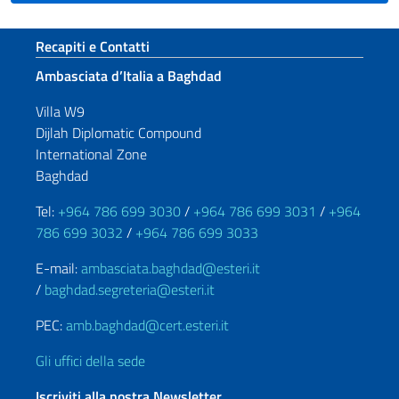
Sezione footer
Recapiti e Contatti
Ambasciata d’Italia a Baghdad
Villa W9
Dijlah Diplomatic Compound
International Zone
Baghdad
Tel:
+964 786 699 3030
/
+964 786 699 3031
/
+964
786 699 3032
/
+964 786 699 3033
E-mail:
ambasciata.baghdad@esteri.it
/
baghdad.segreteria@esteri.it
PEC:
amb.baghdad@cert.esteri.it
Gli uffici della sede
Iscriviti alla nostra Newsletter