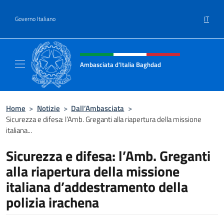
Salta al contenuto
IT
Governo Italiano
Intestazione sito, social e menù
Ambasciata d'Italia Baghdad
Sito Ufficiale dell'Ambasciata d'Italia a Bag
Home
>
Notizie
>
Dall’Ambasciata
>
Sicurezza e difesa: l’Amb. Greganti alla riapertura della missione
italiana...
Sicurezza e difesa: l’Amb. Greganti
alla riapertura della missione
italiana d’addestramento della
polizia irachena