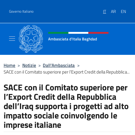
Salta al contenuto
IT
AR
EN
Governo Italiano
Intestazione sito, social e menù
Ambasciata d'Italia Baghdad
Sito Ufficiale dell'Ambasciata d'Italia a Bag
Home
>
Notizie
>
Dall’Ambasciata
>
SACE con il Comitato superiore per l’Export Credit della Repubblica...
SACE con il Comitato superiore per
l’Export Credit della Repubblica
dell’Iraq supporta i progetti ad alto
impatto sociale coinvolgendo le
imprese italiane