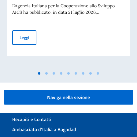
L’Agenzia Italiana per la Cooperazione allo Sviluppo
AICS ha pubblicato, in data 21 luglio 2026,...
Procedura comparativa pubblica AICS “Minoranze Cristian
Leggi
Naviga nella sezione
Sezione footer
Recapiti e Contatti
Ambasciata d’Italia a Baghdad