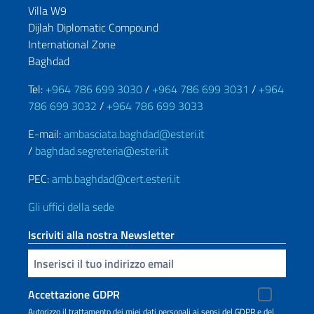
Villa W9
Dijlah Diplomatic Compound
International Zone
Baghdad
Tel:
+964 786 699 3030
/
+964 786 699 3031
/
+964
786 699 3032
/
+964 786 699 3033
E-mail:
ambasciata.baghdad@esteri.it
/
baghdad.segreteria@esteri.it
PEC:
amb.baghdad@cert.esteri.it
Gli uffici della sede
Iscriviti alla nostra Newsletter
Inserisci la tua email
Accettazione GDPR
Autorizzo il trattamento dei miei dati personali ai sensi del GDPR e del