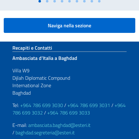
Naviga nella sezione
Sezione footer
Recapiti e Contatti
Ambasciata d’Italia a Baghdad
Villa W9
Dijlah Diplomatic Compound
International Zone
Baghdad
Tel:
+964 786 699 3030
/
+964 786 699 3031
/
+964
786 699 3032
/
+964 786 699 3033
E-mail:
ambasciata.baghdad@esteri.it
/
baghdad.segreteria@esteri.it