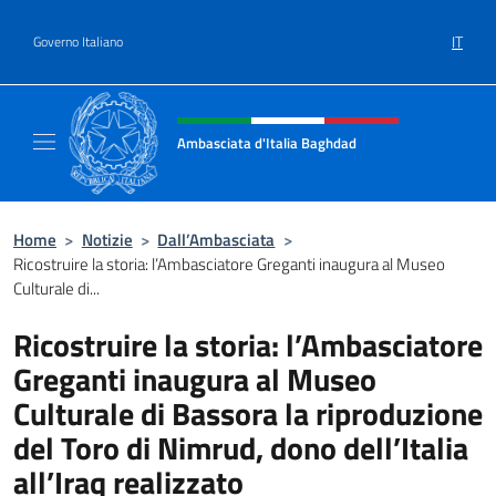
Salta al contenuto
IT
Governo Italiano
Intestazione sito, social e menù
Ambasciata d'Italia Baghdad
Sito Ufficiale dell'Ambasciata d'Italia a Bag
Home
>
Notizie
>
Dall’Ambasciata
>
Ricostruire la storia: l’Ambasciatore Greganti inaugura al Museo
Culturale di...
Ricostruire la storia: l’Ambasciatore
Greganti inaugura al Museo
Culturale di Bassora la riproduzione
del Toro di Nimrud, dono dell’Italia
all’Iraq realizzato