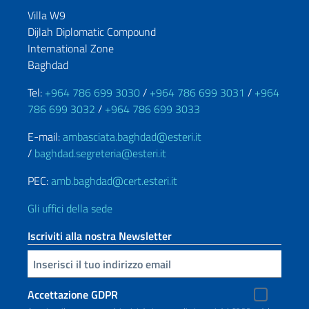
Villa W9
Dijlah Diplomatic Compound
International Zone
Baghdad
Tel:
+964 786 699 3030
/
+964 786 699 3031
/
+964
786 699 3032
/
+964 786 699 3033
E-mail:
ambasciata.baghdad@esteri.it
/
baghdad.segreteria@esteri.it
PEC:
amb.baghdad@cert.esteri.it
Gli uffici della sede
Iscriviti alla nostra Newsletter
Inserisci la tua email
Accettazione GDPR