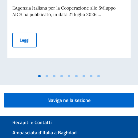
L’Agenzia Italiana per la Cooperazione allo Sviluppo
AICS ha pubblicato, in data 21 luglio 2026,...
Procedura comparativa pubblica AICS “Minoranze Cristian
Leggi
Naviga nella sezione
Sezione footer
Recapiti e Contatti
Ambasciata d’Italia a Baghdad