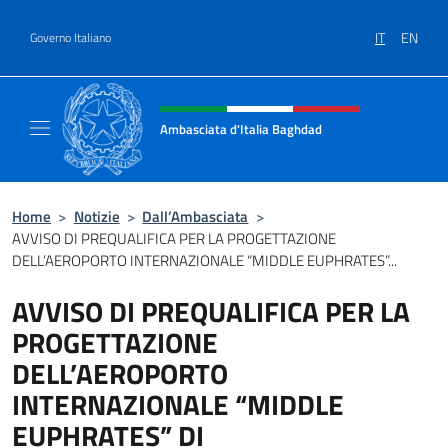
Salta al contenuto
IT
EN
Governo Italiano
Intestazione sito, social e menù
Ambasciata d'Italia Baghdad
Sito Ufficiale dell'Ambasciata d'Italia a Bag
Home
>
Notizie
>
Dall’Ambasciata
>
AVVISO DI PREQUALIFICA PER LA PROGETTAZIONE
DELL’AEROPORTO INTERNAZIONALE “MIDDLE EUPHRATES”...
AVVISO DI PREQUALIFICA PER LA
PROGETTAZIONE
DELL’AEROPORTO
INTERNAZIONALE “MIDDLE
EUPHRATES” DI