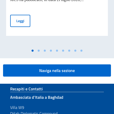
Procedura comparativa pubblica AICS “Minoranze Cristian
Leggi
Naviga nella sezione
Sezione footer
Recapiti e Contatti
Ambasciata d’Italia a Baghdad
Villa W9
Dijlah Diplomatic Compound