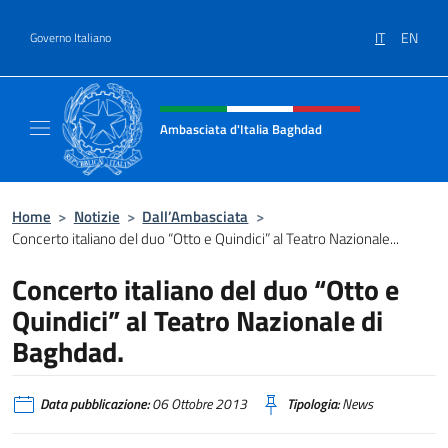
Salta al contenuto
IT
EN
Governo Italiano
Intestazione sito, social e menù
Ambasciata d'Italia Baghdad
Sito Ufficiale dell'Ambasciata d'Italia a Bag
Home
>
Notizie
>
Dall’Ambasciata
>
Concerto italiano del duo “Otto e Quindici” al Teatro Nazionale...
Concerto italiano del duo “Otto e
Quindici” al Teatro Nazionale di
Baghdad.
Data pubblicazione:
06 Ottobre 2013
Tipologia:
News