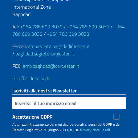
International Zone
Baghdad
Tel:
+964 786 699 3030
/
+964 786 699 3031
/
+964
786 699 3032
/
+964 786 699 3033
E-mail:
ambasciata.baghdad@esteri.it
/
baghdad.segreteria@esteri.it
PEC:
amb.baghdad@cert.esteri.it
Gli uffici della sede
Iscriviti alla nostra Newsletter
Inserisci la tua email
Accettazione GDPR
Autorizzo il trattamento dei miei dati personali ai sensi del GDPR e del
Decreto Legislativo 30 giugno 2003, n.196
Privacy
Note Legali