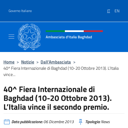
Salta al contenuto
IT
EN
Governo Italiano
Intestazione sito, social e menù
Ambasciata d'Italia Baghdad
Sito Ufficiale dell'Ambasciata d'Italia a Bag
Home
>
Notizie
>
Dall’Ambasciata
>
40^ Fiera Internazionale di Baghdad (10-20 Ottobre 2013). L’Italia
vince...
40^ Fiera Internazionale di
Baghdad (10-20 Ottobre 2013).
L’Italia vince il secondo premio.
Data pubblicazione:
06 Dicembre 2013
Tipologia:
News