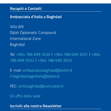
Sezione footer
Recapiti e Contatti
Ambasciata d’Italia a Baghdad
Villa W9
Dijlah Diplomatic Compound
International Zone
Baghdad
Tel:
+964 786 699 3030
/
+964 786 699 3031
/
+964
786 699 3032
/
+964 786 699 3033
E-mail:
ambasciata.baghdad@esteri.it
/
baghdad.segreteria@esteri.it
PEC:
amb.baghdad@cert.esteri.it
Gli uffici della sede
Iscriviti alla nostra Newsletter