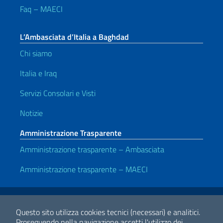
Faq – MAECI
L’Ambasciata d’Italia a Baghdad
Chi siamo
Italia e Iraq
Servizi Consolari e Visti
Notizie
Amministrazione Trasparente
Amministrazione trasparente – Ambasciata
Amministrazione trasparente – MAECI
Link Utili
Note legali
Privacy e cookie policy
Dichiarazione di accessibilità
Questo sito utilizza cookies tecnici (necessari) e analitici.
Proseguendo nella navigazione accetti l'utilizzo dei