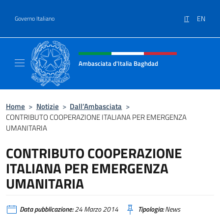
Salta al contenuto
IT
EN
Governo Italiano
Intestazione sito, social e menù
Ambasciata d'Italia Baghdad
Sito Ufficiale dell'Ambasciata d'Italia a Bag
Home
>
Notizie
>
Dall’Ambasciata
>
CONTRIBUTO COOPERAZIONE ITALIANA PER EMERGENZA
UMANITARIA
CONTRIBUTO COOPERAZIONE
ITALIANA PER EMERGENZA
UMANITARIA
Data pubblicazione:
24 Marzo 2014
Tipologia:
News