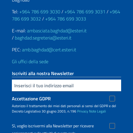
Tel:
+964 786 699 3030
/
+964 786 699 3031
/
+964
786 699 3032
/
+964 786 699 3033
E-mail:
ambasciata.baghdad@esteri.it
/
baghdad.segreteria@esteri.it
PEC:
amb.baghdad@cert.esteri.it
Gli uffici della sede
Iscriviti alla nostra Newsletter
Inserisci la tua email
Accettazione GDPR
Autorizzo il trattamento dei miei dati personali ai sensi del GDPR e del
Decreto Legislativo 30 giugno 2003, n.196
Privacy
Note Legali
Sì, voglio iscrivermi alla Newsletter per ricevere