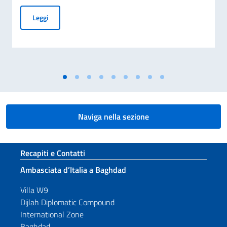
Procedura comparativa pubblica AICS “Minoranze Cristian
Leggi
Naviga nella sezione
Sezione footer
Recapiti e Contatti
Ambasciata d’Italia a Baghdad
Villa W9
Dijlah Diplomatic Compound
International Zone
Baghdad