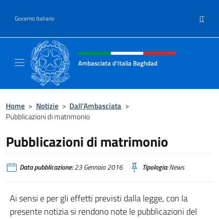
Salta al contenuto
IT
Governo Italiano
Intestazione sito, social e menù
Ambasciata d'Italia Baghdad
Sito Ufficiale dell'Ambasciata d'Italia a Bag
Home
>
Notizie
>
Dall’Ambasciata
>
Pubblicazioni di matrimonio
Pubblicazioni di matrimonio
Data pubblicazione:
23 Gennaio 2016
Tipologia:
News
Ai sensi e per gli effetti previsti dalla legge, con la
presente notizia si rendono note le pubblicazioni del