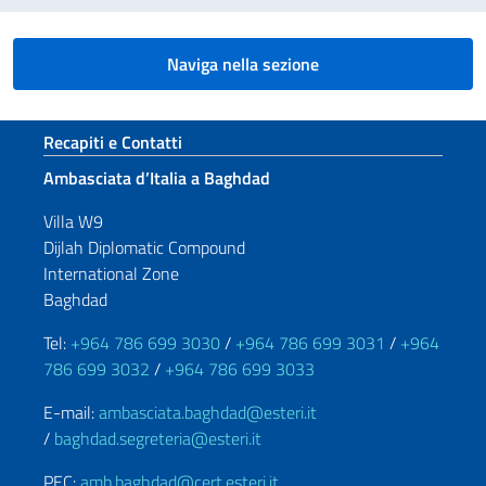
Naviga nella sezione
Sezione footer
Recapiti e Contatti
Ambasciata d’Italia a Baghdad
Villa W9
Dijlah Diplomatic Compound
International Zone
Baghdad
Tel:
+964 786 699 3030
/
+964 786 699 3031
/
+964
786 699 3032
/
+964 786 699 3033
E-mail:
ambasciata.baghdad@esteri.it
/
baghdad.segreteria@esteri.it
PEC:
amb.baghdad@cert.esteri.it