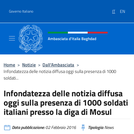
Salta al contenuto
IT
EN
Governo Italiano
Intestazione sito, social e menù
Ambasciata d'Italia Baghdad
Sito Ufficiale dell'Ambasciata d'Italia a Bag
Home
>
Notizie
>
Dall’Ambasciata
>
Infondatezza delle notizia diffusa oggi sulla presenza di 1000
soldati...
Infondatezza delle notizia diffusa
oggi sulla presenza di 1000 soldati
italiani presso la diga di Mosul
Data pubblicazione:
02 Febbraio 2016
Tipologia:
News