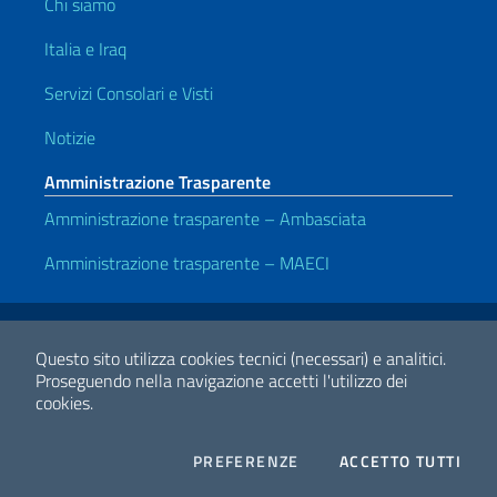
Chi siamo
Italia e Iraq
Servizi Consolari e Visti
Notizie
Amministrazione Trasparente
Amministrazione trasparente – Ambasciata
Amministrazione trasparente – MAECI
Link Utili
Note legali
Privacy e cookie policy
Dichiarazione di accessibilità
Questo sito utilizza cookies tecnici (necessari) e analitici.
Proseguendo nella navigazione accetti l'utilizzo dei
cookies.
2026 Copyright Ministero degli Affari Esteri e della Cooperazione
Internazionale
COOKIES
I CO
PREFERENZE
ACCETTO TUTTI
Facebook
Twitter
Whatsapp