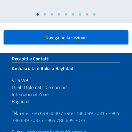
Naviga nella sezione
Sezione footer
Recapiti e Contatti
Ambasciata d’Italia a Baghdad
Villa W9
Dijlah Diplomatic Compound
International Zone
Baghdad
Tel:
+964 786 699 3030
/
+964 786 699 3031
/
+964
786 699 3032
/
+964 786 699 3033