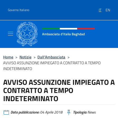
Salta al contenuto
IT
EN
Governo Italiano
Intestazione sito, social e menù
Ambasciata d'Italia Baghdad
Sito Ufficiale dell'Ambasciata d'Italia a Bag
Home
>
Notizie
>
Dall’Ambasciata
>
AVVISO ASSUNZIONE IMPIEGATO A CONTRATTO A TEMPO
INDETERMINATO
AVVISO ASSUNZIONE IMPIEGATO A
CONTRATTO A TEMPO
INDETERMINATO
Data pubblicazione:
04 Aprile 2018
Tipologia:
News