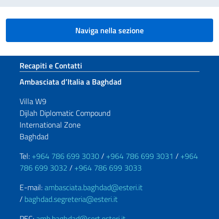
Naviga nella sezione
Sezione footer
Recapiti e Contatti
Ambasciata d’Italia a Baghdad
Villa W9
Dijlah Diplomatic Compound
International Zone
Baghdad
Tel:
+964 786 699 3030
/
+964 786 699 3031
/
+964
786 699 3032
/
+964 786 699 3033
E-mail:
ambasciata.baghdad@esteri.it
/
baghdad.segreteria@esteri.it
PEC:
amb.baghdad@cert.esteri.it