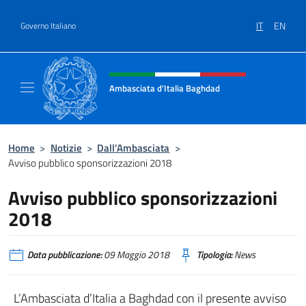
Salta al contenuto
IT
EN
Governo Italiano
Intestazione sito, social e menù
Ambasciata d'Italia Baghdad
Sito Ufficiale dell'Ambasciata d'Italia a Bag
Home
>
Notizie
>
Dall’Ambasciata
>
Avviso pubblico sponsorizzazioni 2018
Avviso pubblico sponsorizzazioni
2018
Data pubblicazione:
09 Maggio 2018
Tipologia:
News
L’Ambasciata d’Italia a Baghdad con il presente avviso