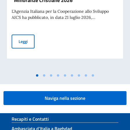
“Minoranze Cristiane 2026”
L’Agenzia Italiana per la Cooperazione allo Sviluppo
AICS ha pubblicato, in data 21 luglio 2026,...
Procedura comparativa pubblica AICS “Minoranze Cristian
Leggi
Naviga nella sezione
Sezione footer
Recapiti e Contatti
Ambasciata d’Italia a Baghdad