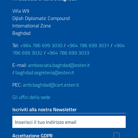
Villa W9
Dijlah Diplomatic Compound
International Zone
Baghdad
Tel:
+964 786 699 3030
/
+964 786 699 3031
/
+964
786 699 3032
/
+964 786 699 3033
E-mail:
ambasciata.baghdad@esteri.it
/
baghdad.segreteria@esteri.it
PEC:
amb.baghdad@cert.esteri.it
Gli uffici della sede
Iscriviti alla nostra Newsletter
Inserisci la tua email
Accettazione GDPR