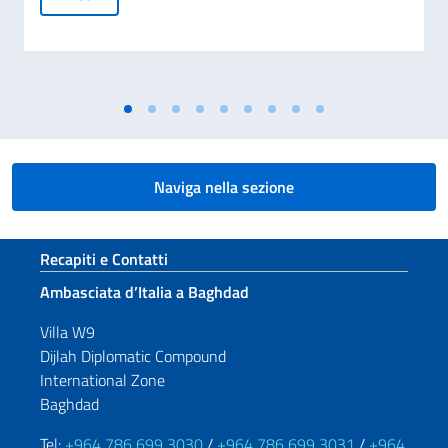
Naviga nella sezione
Sezione footer
Recapiti e Contatti
Ambasciata d’Italia a Baghdad
Villa W9
Dijlah Diplomatic Compound
International Zone
Baghdad
Tel:
+964 786 699 3030
/
+964 786 699 3031
/
+964