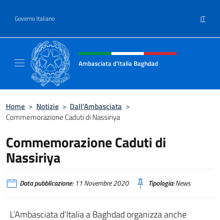
Salta al contenuto
IT
Governo Italiano
Intestazione sito, social e menù
Ambasciata d'Italia Baghdad
Sito Ufficiale dell'Ambasciata d'Italia a Bag
Home
>
Notizie
>
Dall’Ambasciata
>
Commemorazione Caduti di Nassiriya
Commemorazione Caduti di
Nassiriya
Data pubblicazione:
11 Novembre 2020
Tipologia:
News
L’Ambasciata d’Italia a Baghdad organizza anche