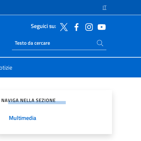
IT
Seguici su:
Cerca nel sito
Ricerca sito live
otizie
vidi sui Social Network
NAVIGA NELLA SEZIONE
Multimedia