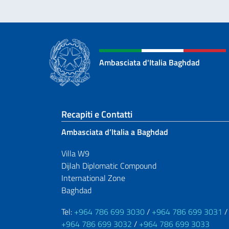
Ambasciata d'Italia Baghdad
Sezione footer
Recapiti e Contatti
Ambasciata d’Italia a Baghdad
Villa W9
Dijlah Diplomatic Compound
International Zone
Baghdad
Tel:
+964 786 699 3030
/
+964 786 699 3031
/
+964 786 699 3032
/
+964 786 699 3033