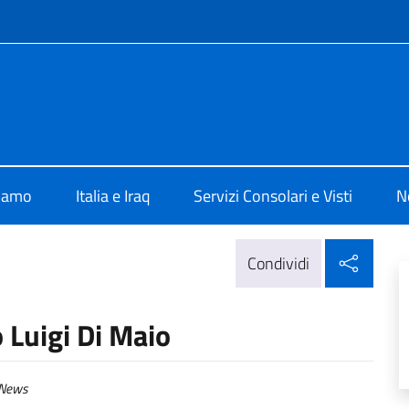
e menù
lia a Baghdad
siamo
Italia e Iraq
Servizi Consolari e Visti
N
Condi
Condividi
 Luigi Di Maio
News