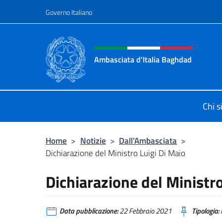
Salta al contenuto
Governo Italiano
Intestazione sito, social 
Ambasciata d'Italia Baghdad
Sito Ufficiale dell'Ambasciata d'Ita
Chi 
Home
>
Notizie
>
Dall’Ambasciata
>
Dichiarazione del Ministro Luigi Di Maio
Dichiarazione del Ministro
Data pubblicazione:
22 Febbraio 2021
Tipologia: