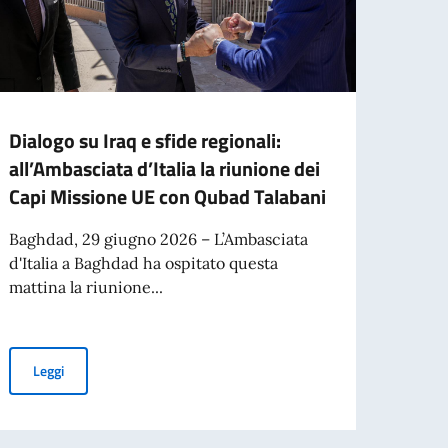
Dialogo su Iraq e sfide regionali:
BUSI
all’Ambasciata d’Italia la riunione dei
lette
Capi Missione UE con Qubad Talabani
Sei u
intere
Baghdad, 29 giugno 2026 – L’Ambasciata
Minist
d'Italia a Baghdad ha ospitato questa
mattina la riunione...
onal investors
Leg
Dialogo su Iraq e sfide regionali: all’Ambasciata d’Italia la riun
Leggi