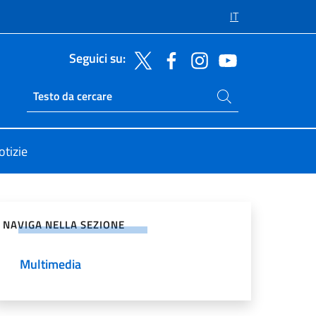
IT
Seguici su:
Cerca nel sito
Ricerca sito live
otizie
vidi sui Social Network
NAVIGA NELLA SEZIONE
Multimedia