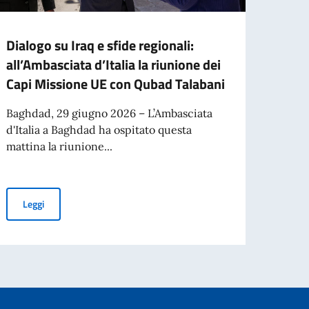
Dialogo su Iraq e sfide regionali:
BUSI
all’Ambasciata d’Italia la riunione dei
lette
Capi Missione UE con Qubad Talabani
Sei u
intere
Baghdad, 29 giugno 2026 – L’Ambasciata
Minist
d'Italia a Baghdad ha ospitato questa
mattina la riunione...
onal investors
Leg
Dialogo su Iraq e sfide regionali: all’Ambasciata d’Italia la riun
Leggi