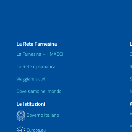
La Rete Farnesina
L
La Farnesina – il MAECI
C
La Rete diplomatica
I
Viaggiare sicuri
S
Dove siamo nel mondo
N
Le Istituzioni
A
Governo Italiano
A
Europa.eu