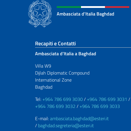
Ambasciata d'Italia Baghdad
Sezione footer
Recapiti e Contatti
Ambasciata d’Italia a Baghdad
Villa W9
Dijlah Diplomatic Compound
International Zone
Baghdad
Tel:
+964 786 699 3030
/
+964 786 699 3031
/
+964 786 699 3032
/
+964 786 699 3033
E-mail:
ambasciata.baghdad@esteri.it
/
baghdad.segreteria@esteri.it