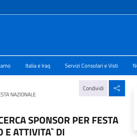
e menù
lia a Baghdad
siamo
Italia e Iraq
Servizi Consolari e Visti
N
Condi
Condividi
ESTA NAZIONALE
ICERCA SPONSOR PER FESTA
E ATTIVITA` DI