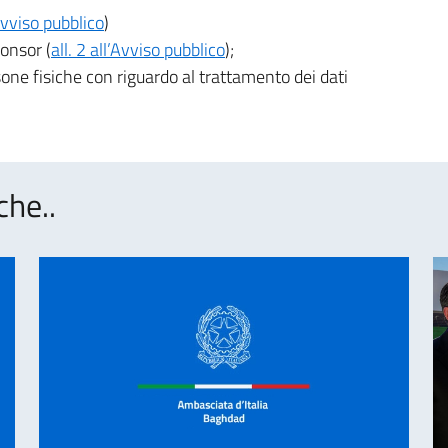
’Avviso pubblico
)
onsor (
all. 2 all’Avviso pubblico
);
one fisiche con riguardo al trattamento dei dati
che..