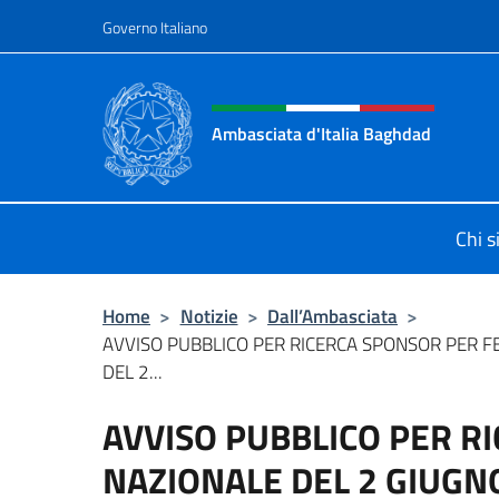
Salta al contenuto
Governo Italiano
Intestazione sito, social 
Ambasciata d'Italia Baghdad
Sito Ufficiale dell'Ambasciata d'Ita
Chi 
Home
>
Notizie
>
Dall’Ambasciata
>
AVVISO PUBBLICO PER RICERCA SPONSOR PER F
DEL 2...
AVVISO PUBBLICO PER R
NAZIONALE DEL 2 GIUGNO 