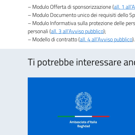
– Modulo Offerta di sponsorizzazione (
all. 1 all
– Modulo Documento unico dei requisiti dello Sp
– Modulo Informativa sulla protezione delle pers
personali (
all. 3 all’Avviso pubblico
);
– Modello di contratto (
all. 4 all’Avviso pubblico
).
Ti potrebbe interessare an