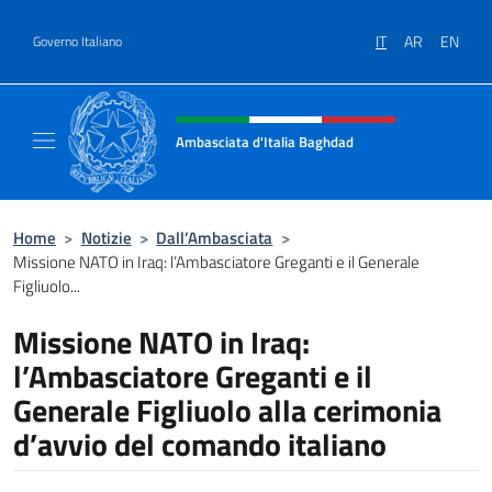
Salta al contenuto
IT
AR
EN
Governo Italiano
Intestazione sito, social e menù
Ambasciata d'Italia Baghdad
Sito Ufficiale dell'Ambasciata d'Italia a Bag
Home
>
Notizie
>
Dall’Ambasciata
>
Missione NATO in Iraq: l’Ambasciatore Greganti e il Generale
Figliuolo...
Missione NATO in Iraq:
l’Ambasciatore Greganti e il
Generale Figliuolo alla cerimonia
d’avvio del comando italiano