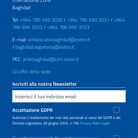
International Zone
Baghdad
Tel:
+964 786 699 3030
/
+964 786 699 3031
/
+964
786 699 3032
/
+964 786 699 3033
E-mail:
ambasciata.baghdad@esteri.it
/
baghdad.segreteria@esteri.it
PEC:
amb.baghdad@cert.esteri.it
Gli uffici della sede
Iscriviti alla nostra Newsletter
Inserisci la tua email
Accettazione GDPR
Autorizzo il trattamento dei miei dati personali ai sensi del GDPR e del
Decreto Legislativo 30 giugno 2003, n.196
Privacy
Note Legali