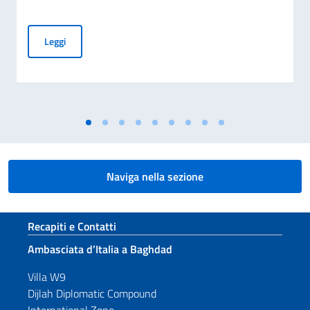
Procedura comparativa pubblica AICS “Minoranze Cristian
Leggi
Naviga nella sezione
Sezione footer
Recapiti e Contatti
Ambasciata d’Italia a Baghdad
Villa W9
Dijlah Diplomatic Compound