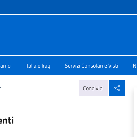
e menù
lia a Baghdad
siamo
Italia e Iraq
Servizi Consolari e Visti
N
Condi
>
Condividi
enti