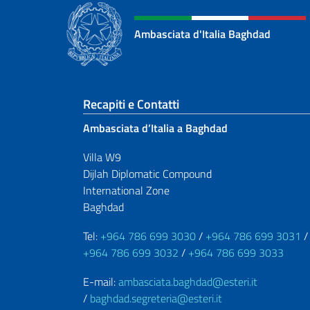
Ambasciata d'Italia Baghdad
Sezione footer
Recapiti e Contatti
Ambasciata d’Italia a Baghdad
Villa W9
Dijlah Diplomatic Compound
International Zone
Baghdad
Tel:
+964 786 699 3030
/
+964 786 699 3031
/
+964 786 699 3032
/
+964 786 699 3033
E-mail:
ambasciata.baghdad@esteri.it
/
baghdad.segreteria@esteri.it