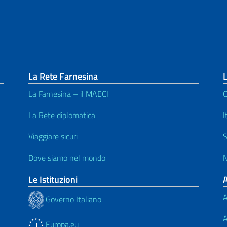
La Rete Farnesina
L
La Farnesina – il MAECI
C
La Rete diplomatica
I
Viaggiare sicuri
S
Dove siamo nel mondo
N
Le Istituzioni
A
Governo Italiano
A
Europa.eu