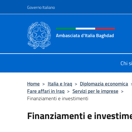
Salta al contenuto
Governo Italiano
Intestazione sito, social 
Ambasciata d'Italia Baghdad
Sito Ufficiale dell'Ambasciata d'Ita
Chi 
Home
>
Italia e Iraq
>
Diplomazia economica
Fare affari in Iraq
>
Servizi per le imprese
>
Finanziamenti e investimenti
Finanziamenti e investim