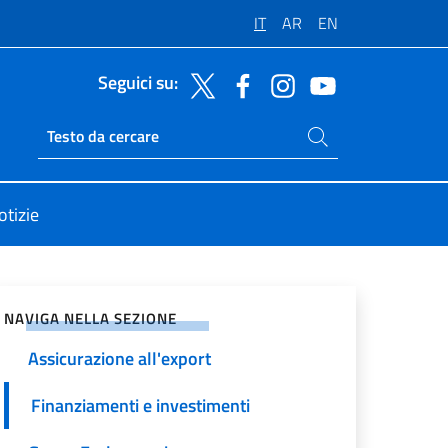
IT
AR
EN
Seguici su:
Cerca nel sito
Ricerca sito live
otizie
vidi sui Social Network
NAVIGA NELLA SEZIONE
Assicurazione all'export
Finanziamenti e investimenti