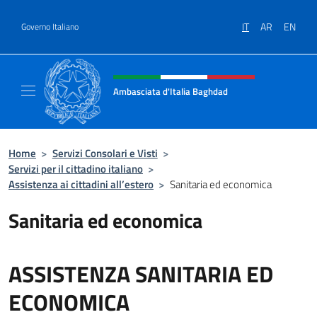
Salta al contenuto
IT
AR
EN
Governo Italiano
Intestazione sito, social e menù
Ambasciata d'Italia Baghdad
Sito Ufficiale dell'Ambasciata d'Italia a Bag
Home
>
Servizi Consolari e Visti
>
Servizi per il cittadino italiano
>
Assistenza ai cittadini all’estero
>
Sanitaria ed economica
Sanitaria ed economica
ASSISTENZA SANITARIA ED
ECONOMICA