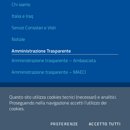
Chi siamo
Italia e Iraq
Servizi Consolari e Visti
Notizie
Amministrazione Trasparente
Amministrazione trasparente – Ambasciata
Amministrazione trasparente – MAECI
Link Utili
Note legali
Privacy e cookie policy
Dichiarazione di accessibilità
Questo sito utilizza cookies tecnici (necessari) e analitici.
Proseguendo nella navigazione accetti l'utilizzo dei
cookies.
2026 Copyright Ministero degli Affari Esteri e della Cooperazione
Internazionale
COOKIES
I CO
PREFERENZE
ACCETTO TUTTI
Facebook
Twitter
Whatsapp