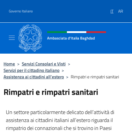
Salta al contenuto
IT
AR
Governo Italiano
Intestazione sito, social e menù
Ambasciata d'Italia Baghdad
Sito Ufficiale dell'Ambasciata d'Italia a Bag
Home
>
Servizi Consolari e Visti
>
Servizi per il cittadino italiano
>
Assistenza ai cittadini all’estero
>
Rimpatri e rimpatri sanitari
Rimpatri e rimpatri sanitari
Un settore particolarmente delicato dell’attività di
assistenza ai cittadini italiani all’estero riguarda il
rimpatrio dei connazionali che si trovino in Paesi