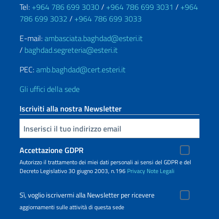
Tel:
+964 786 699 3030
/
+964 786 699 3031
/
+964
786 699 3032
/
+964 786 699 3033
E-mail:
ambasciata.baghdad@esteri.it
/
baghdad.segreteria@esteri.it
PEC:
amb.baghdad@cert.esteri.it
Gli uffici della sede
Iscriviti alla nostra Newsletter
Inserisci la tua email
Accettazione GDPR
Autorizzo il trattamento dei miei dati personali ai sensi del GDPR e del
Decreto Legislativo 30 giugno 2003, n.196
Privacy
Note Legali
Sì, voglio iscrivermi alla Newsletter per ricevere
aggiornamenti sulle attività di questa sede