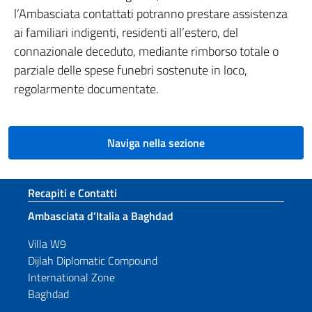
l’Ambasciata contattati potranno prestare assistenza
ai familiari indigenti, residenti all’estero, del
connazionale deceduto, mediante rimborso totale o
parziale delle spese funebri sostenute in loco,
regolarmente documentate.
Naviga nella sezione
Sezione footer
Recapiti e Contatti
Ambasciata d’Italia a Baghdad
Villa W9
Dijlah Diplomatic Compound
International Zone
Baghdad