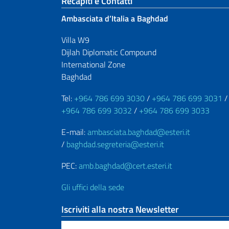
Sezione footer
Recapiti e Contatti
Ambasciata d’Italia a Baghdad
Villa W9
Dijlah Diplomatic Compound
International Zone
Baghdad
Tel:
+964 786 699 3030
/
+964 786 699 3031
/
+964 786 699 3032
/
+964 786 699 3033
E-mail:
ambasciata.baghdad@esteri.it
/
baghdad.segreteria@esteri.it
PEC:
amb.baghdad@cert.esteri.it
Gli uffici della sede
Iscriviti alla nostra Newsletter