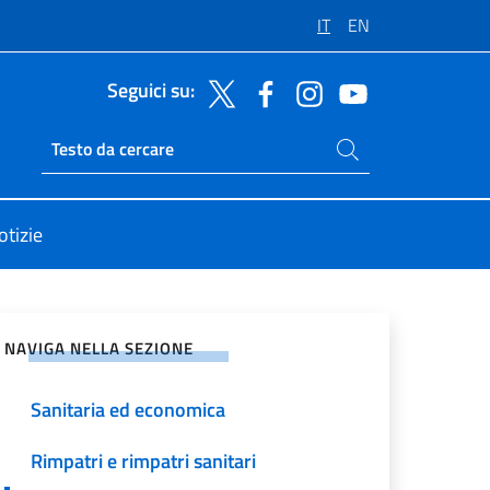
IT
EN
Seguici su:
Cerca nel sito
Ricerca sito live
otizie
vidi sui Social Network
NAVIGA NELLA SEZIONE
Sanitaria ed economica
Rimpatri e rimpatri sanitari