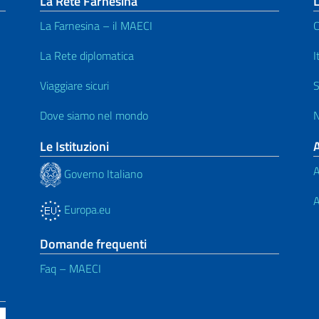
La Rete Farnesina
L
La Farnesina – il MAECI
C
La Rete diplomatica
I
Viaggiare sicuri
S
Dove siamo nel mondo
N
Le Istituzioni
A
Governo Italiano
A
Europa.eu
Domande frequenti
Faq – MAECI