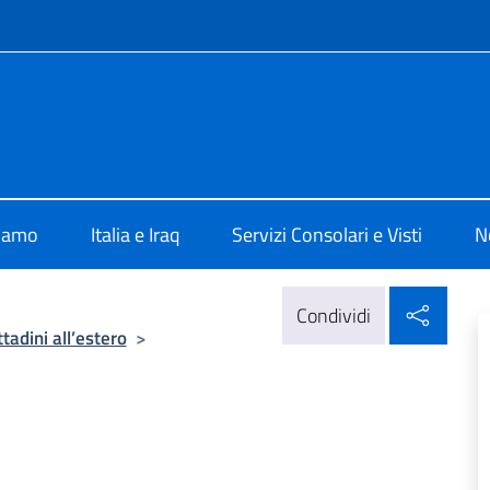
e menù
lia a Baghdad
siamo
Italia e Iraq
Servizi Consolari e Visti
N
Condi
Condividi
ttadini all’estero
>