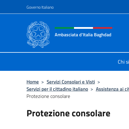
Salta al contenuto
Governo Italiano
Intestazione sito, social 
Ambasciata d'Italia Baghdad
Sito Ufficiale dell'Ambasciata d'Ita
Chi 
Home
>
Servizi Consolari e Visti
>
Servizi per il cittadino italiano
>
Assistenza ai ci
Protezione consolare
Protezione consolare