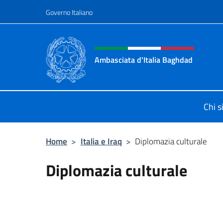
Salta al contenuto
Governo Italiano
Intestazione sito, social 
Ambasciata d'Italia Baghdad
Sito Ufficiale dell'Ambasciata d'Ita
Chi 
Home
>
Italia e Iraq
>
Diplomazia culturale
Diplomazia culturale