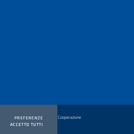
istero degli Affari Esteri e della Cooperazione
COOKIES
PREFERENZE
I COOKIES
ACCETTO TUTTI