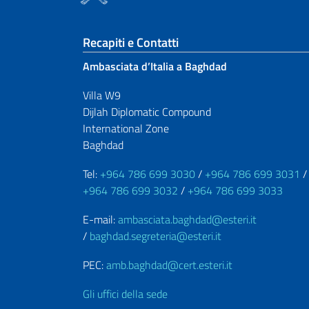
Sezione footer
Recapiti e Contatti
Ambasciata d’Italia a Baghdad
Villa W9
Dijlah Diplomatic Compound
International Zone
Baghdad
Tel:
+964 786 699 3030
/
+964 786 699 3031
/
+964 786 699 3032
/
+964 786 699 3033
E-mail:
ambasciata.baghdad@esteri.it
/
baghdad.segreteria@esteri.it
PEC:
amb.baghdad@cert.esteri.it
Gli uffici della sede