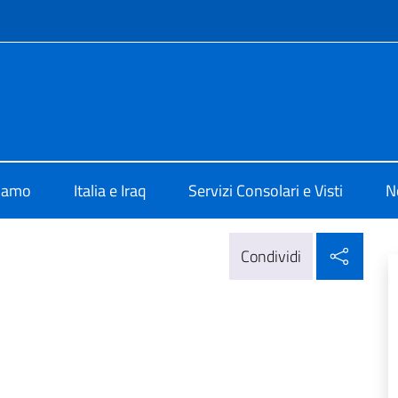
e menù
lia a Baghdad
siamo
Italia e Iraq
Servizi Consolari e Visti
N
Condi
Condividi