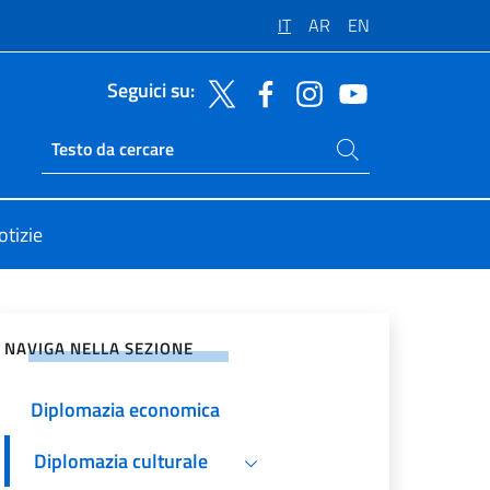
IT
AR
EN
Seguici su:
Cerca nel sito
Ricerca sito live
otizie
vidi sui Social Network
NAVIGA NELLA SEZIONE
Diplomazia economica
Diplomazia culturale