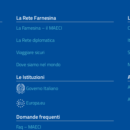
La Rete Farnesina
L
La Farnesina – il MAECI
C
La Rete diplomatica
I
Viaggiare sicuri
S
Dove siamo nel mondo
N
Le Istituzioni
A
Governo Italiano
A
Europa.eu
Domande frequenti
Faq – MAECI