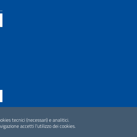
okies tecnici (necessari) e analitici.
ne di accessibilità
2026 Copyright Min
gazione accetti l'utilizzo dei cookies.
Internazionale