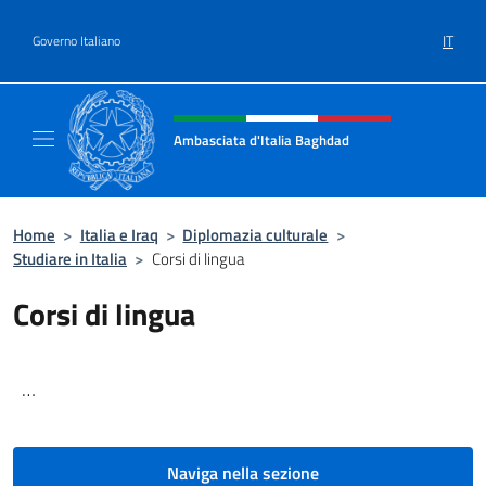
Salta al contenuto
IT
Governo Italiano
Intestazione sito, social e menù
Ambasciata d'Italia Baghdad
Sito Ufficiale dell'Ambasciata d'Italia a Bag
Home
>
Italia e Iraq
>
Diplomazia culturale
>
Studiare in Italia
>
Corsi di lingua
Corsi di lingua
…
Naviga nella sezione