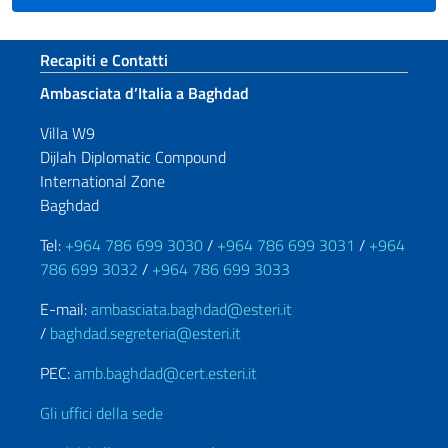
Sezione footer
Recapiti e Contatti
Ambasciata d’Italia a Baghdad
Villa W9
Dijlah Diplomatic Compound
International Zone
Baghdad
Tel:
+964 786 699 3030
/
+964 786 699 3031
/
+964
786 699 3032
/
+964 786 699 3033
E-mail:
ambasciata.baghdad@esteri.it
/
baghdad.segreteria@esteri.it
PEC:
amb.baghdad@cert.esteri.it
Gli uffici della sede