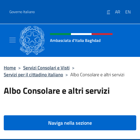
Salta al contenuto
IT
AR
EN
Governo Italiano
Intestazione sito, social e menù
Ambasciata d'Italia Baghdad
Sito Ufficiale dell'Ambasciata d'Italia a Bag
Home
>
Servizi Consolari e Visti
>
Servizi per il cittadino italiano
>
Albo Consolare e altri servizi
Albo Consolare e altri servizi
Naviga nella sezione