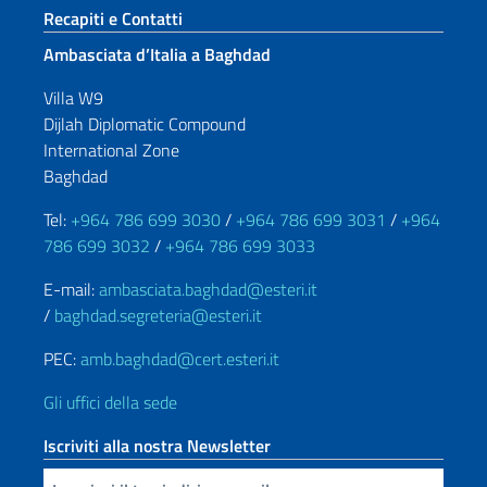
Sezione footer
Recapiti e Contatti
Ambasciata d’Italia a Baghdad
Villa W9
Dijlah Diplomatic Compound
International Zone
Baghdad
Tel:
+964 786 699 3030
/
+964 786 699 3031
/
+964
786 699 3032
/
+964 786 699 3033
E-mail:
ambasciata.baghdad@esteri.it
/
baghdad.segreteria@esteri.it
PEC:
amb.baghdad@cert.esteri.it
Gli uffici della sede
Iscriviti alla nostra Newsletter